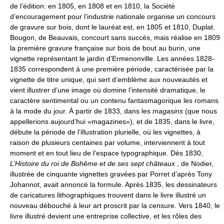
de l’édition: en 1805, en 1808 et en 1810, la Société
d’encouragement pour l’industrie nationale organise un concours
de gravure sur bois, dont le lauréat est, en 1805 et 1810, Duplat.
Bougon, de Beauvais, concourt sans succès, mais réalise en 1809
la première gravure française sur bois de bout au burin, une
vignette représentant le jardin d’Ermenonville. Les années 1828-
1835 correspondent à une première période, caractérisée par la
vignette de titre unique, qui sert d’emblème aux nouveautés et
vient illustrer d’une image où domine l’intensité dramatique, le
caractère sentimental ou un contenu fantasmagorique les romans
à la mode du jour. À partir de 1833, dans les
magasins
(que nous
appellerions aujourd’hui «magazines»), et de 1835, dans le livre,
débute la période de l’illustration plurielle, où les vignettes, à
raison de plusieurs centaines par volume, interviennent à tout
moment et en tout lieu de l’espace typographique. Dès 1830,
L’Histoire du roi de Bohême et de ses sept châteaux
, de Nodier,
illustrée de cinquante vignettes gravées par Porret d’après Tony
Johannot, avait annoncé la formule. Après 1835, les dessinateurs
de caricatures lithographiques trouvent dans le livre illustré un
nouveau débouché à leur art proscrit par la censure. Vers 1840, le
livre illustré devient une entreprise collective, et les rôles des