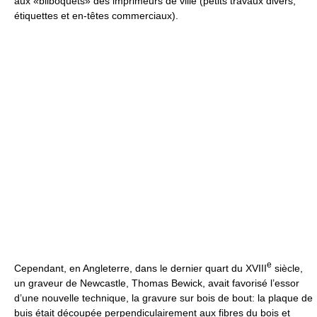
aux «bilboquets» des imprimeurs de ville (petits travaux divers,
étiquettes et en-têtes commerciaux).
e
Cependant, en Angleterre, dans le dernier quart du XVIII
siècle,
un graveur de Newcastle, Thomas Bewick, avait favorisé l’essor
d’une nouvelle technique, la gravure sur bois de bout: la plaque de
buis était découpée perpendiculairement aux fibres du bois et