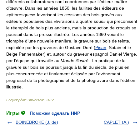
différents collaborateurs sont coordonnés par l’éditeur maître
d’œuvre. Dans les années 1850, les faillites des éditeurs de
«pittoresques» favorisent les cessions des bois gravés aux
éditeurs populaires des «livraisons à quatre sous» qui préconisent
le réemploi de bois plus anciens, mais la production de croquis se
poursuit dans la presse illustrée. Les années 1860 voient le
triomphe d’une nouvelle manière, la gravure sur bois de teinte,
exploitée par les graveurs de Gustave Doré (
Pisan
, Sotain et le
Belge Pannemaker) et, autour du graveur espagnol Daniel Vierge,
par l’équipe qui travaille au
Monde illustré
. La pratique de la
gravure sur bois se poursuit jusqu’à la fin du siècle, de plus en
plus concurrencée et finalement éclipsée par l’avènement
progressif de la photographie et de la photogravure dans l’édition
illustrée.
Encyclopédie Universelle
.
2012
.
Игры ⚽
Поможем сделать НИР
BOINEBROKE (J. de)
CAPLET (A.)