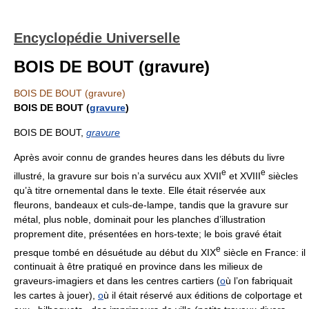
Encyclopédie Universelle
BOIS DE BOUT (gravure)
BOIS DE BOUT (gravure)
BOIS DE BOUT (
gravure
)
BOIS DE BOUT,
gravure
Après avoir connu de grandes heures dans les débuts du livre
e
e
illustré, la gravure sur bois n’a survécu aux XVII
et XVIII
siècles
qu’à titre ornemental dans le texte. Elle était réservée aux
fleurons, bandeaux et culs-de-lampe, tandis que la gravure sur
métal, plus noble, dominait pour les planches d’illustration
proprement dite, présentées en hors-texte; le bois gravé était
e
presque tombé en désuétude au début du XIX
siècle en France: il
continuait à être pratiqué en province dans les milieux de
graveurs-imagiers et dans les centres cartiers (
o
ù l’on fabriquait
les cartes à jouer),
o
ù il était réservé aux éditions de colportage et