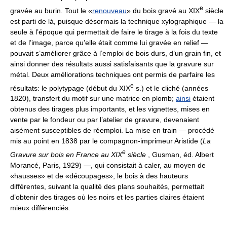
e
gravée au burin. Tout le «
renouveau
» du bois gravé au XIX
siècle
est parti de là, puisque désormais la technique xylographique — la
seule à l’époque qui permettait de faire le tirage à la fois du texte
et de l’image, parce qu’elle était comme lui gravée en relief —
pouvait s’améliorer grâce à l’emploi de bois durs, d’un grain fin, et
ainsi donner des résultats aussi satisfaisants que la gravure sur
métal. Deux améliorations techniques ont permis de parfaire les
e
résultats: le polytypage (début du XIX
s.) et le cliché (années
1820), transfert du motif sur une matrice en plomb;
ainsi
étaient
obtenus des tirages plus importants, et les vignettes, mises en
vente par le fondeur ou par l’atelier de gravure, devenaient
aisément susceptibles de réemploi. La mise en train — procédé
mis au point en 1838 par le compagnon-imprimeur Aristide (
La
e
Gravure sur bois en France au XIX
siècle
, Gusman, éd. Albert
Morancé, Paris, 1929) —, qui consistait à caler, au moyen de
«hausses» et de «découpages», le bois à des hauteurs
différentes, suivant la qualité des plans souhaités, permettait
d’obtenir des tirages où les noirs et les parties claires étaient
mieux différenciés.