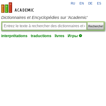
RU
EN
DE
ES
fr-academic.com
Dictionnaires et Encyclopédies sur 'Academic'
Recherche!
interprétations
traductions
livres
Игры ⚽